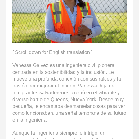
enter
to
go
to
the
selected
search
result.
[ Scroll down for English translation ]
Touch
device
Vanessa Gálvez es una ingeniera civil pionera
users
centrada en la sostenibilidad y la inclusión. Le
can
mueve una profunda conexión con sus raíces y la
use
pasión por mejorar el mundo. Vanessa, hija de
touch
inmigrantes salvadoreños, creció en el vibrante y
and
diverso barrio de Queens, Nueva York. Desde muy
swipe
pequeña, le encantaba desmantelar cosas para ver
gestures.
cómo funcionaban, una señal temprana de su futuro
en la ingeniería.
Aunque la ingeniería siempre le intrigó, un